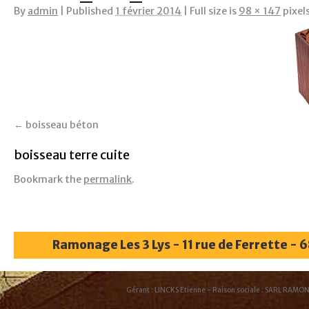
By
admin
|
Published
1 février 2014
|
Full size is
98 × 147
pixel
boisseau béton
boisseau terre cuite
Bookmark the
permalink
.
Ramonage Les 3 Lys - 11 rue de Ferrette - 
Gérant : LINCKS Etienne - Raison sociale : SARL RAMON