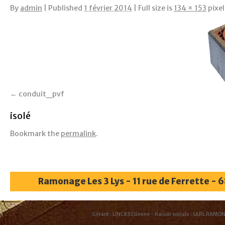
By
admin
|
Published
1 février 2014
|
Full size is
134 × 153
pixel
conduit_pvf
isolé
Bookmark the
permalink
.
Ramonage Les 3 Lys - 11 rue de Ferrette - 
Gérant : LINCKS Etienne - Raison sociale : SARL RAMON