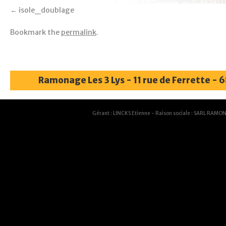
isole_doublage
Bookmark the
permalink
.
Ramonage Les 3 Lys - 11 rue de Ferrette - 
Gérant : LINCKS Etienne - Raison sociale : SARL RAMON